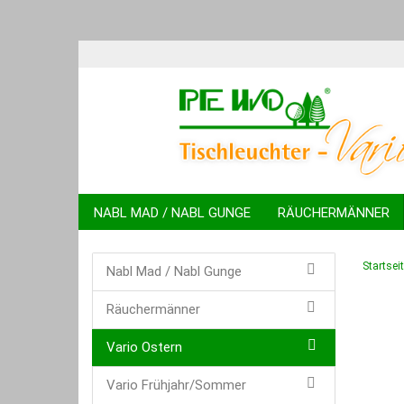
NABL MAD / NABL GUNGE
RÄUCHERMÄNNER
DEKOFIGUR GANS
KUGELTIERE
SPARDOSEN
Startsei
Nabl Mad / Nabl Gunge
Räuchermänner
Vario Ostern
Vario Frühjahr/Sommer