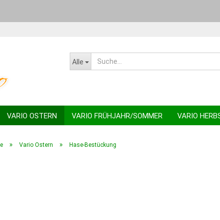
Sprache auswähl
Alle
VARIO OSTERN
VARIO FRÜHJAHR/SOMMER
VARIO HERB
SCHWIBBÖGEN
»
»
te
Vario Ostern
Hase-Bestückung
Konto
Pass