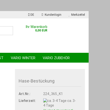
DE
Kundenlogin
Merkzettel
en
Ihr Warenkorb
0,00 EUR
ST
VARIO WINTER
VARIO ZUBEHÖR
Hase-Bestückung
 erstellen
wort vergessen?
Art.Nr.:
224_365_K1
Lieferzeit:
ca. 3-
4 Tage